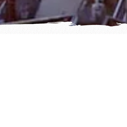
¡DU HAST ES
GESCHAFFT!
Schön, dass du bei uns angekommen bist. Jetzt kann es fast
schon mit dem Spanisch Lernen losgehen! Wir würden uns
freuen, wenn du eine Weile bei uns bleibst, die Webseite
und unser Angebot anschaust, dich mit deinen Fragen an
uns wendest und vielleicht hoffentlich schon bald eine:r der
tollen Sprachschüler:innen unserer Spanisch Sprachschule in
Berlin wirst.