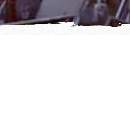
¡DU HAST ES
GESCHAFFT!
Schön, dass du bei uns angekommen bist. Jetzt kann es fast
schon mit dem Spanisch Lernen losgehen! Wir würden uns
freuen, wenn du eine Weile bei uns bleibst, die Webseite
und unser Angebot anschaust, dich mit deinen Fragen an
uns wendest und vielleicht hoffentlich schon bald eine:r der
tollen Sprachschüler:innen unserer Spanisch Sprachschule in
Berlin wirst.